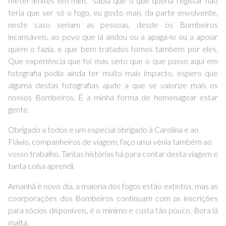
meter limites em mim, sabia que o que queria registar não
teria que ser só o fogo, eu gosto mais da parte envolvente,
neste caso seriam as pessoas, desde os Bombeiros
incansáveis, ao povo que lá andou ou a apagá-lo ou a apoiar
quem o fazia, e que bem tratados fomos também por eles.
Que experiência que foi mas sinto que o que passo aqui em
fotografia podia ainda ter muito mais impacto, espero que
alguma destas fotografias ajude a que se valorize mais os
nossos Bombeiros. É a minha forma de homenagear estar
gente.
Obrigado a todos e um especial obrigado à Carolina e ao
Flávio, companheiros de viagem, faço uma vénia também ao
vosso trabalho. Tantas histórias há para contar desta viagem e
tanta coisa aprendi.
Amanhã é novo dia, a maioria dos fogos estão extintos, mas as
coorporações dos Bombeiros continuam com as inscrições
para sócios disponiveis, é o minimo e custa tão pouco. Bora lá
malta.