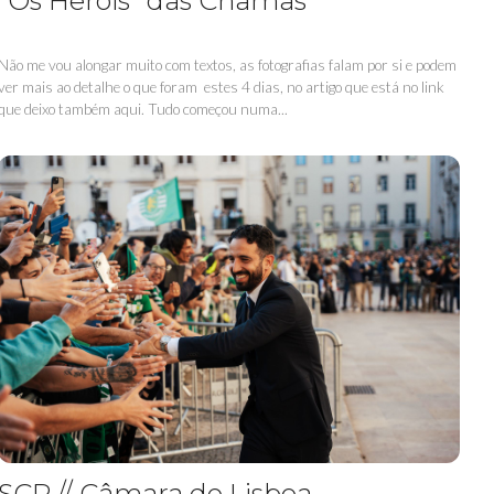
"Os Heróis" das Chamas
Não me vou alongar muito com textos, as fotografias falam por si e podem
ver mais ao detalhe o que foram estes 4 dias, no artigo que está no link
que deixo também aqui. Tudo começou numa...
SCP // Câmara de Lisboa