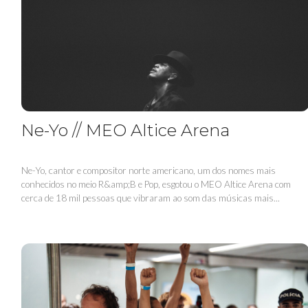
Ne-Yo // MEO Altice Arena
Ne-Yo, cantor e compositor norte americano, um dos nomes mais
conhecidos no meio R&amp;B e Pop, esgotou o MEO Altice Arena com
cerca de 18 mil pessoas que vibraram ao som das músicas mais...