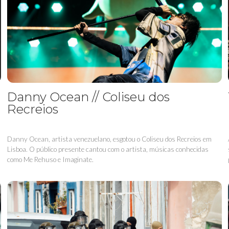
Danny Ocean // Coliseu dos
Recreios
Danny Ocean, artista venezuelano, esgotou o Coliseu dos Recreios em
Lisboa. O público presente cantou com o artista, músicas conhecidas
como Me Rehuso e Imaginate.