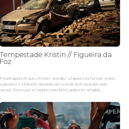
Tempestade Kristin // Figueira da
Foz
A madrugada em que a Kristin “acordou” a Figueira da Foz com ventos
superiores a 120km/h, deixando um rasto de destruição por onde
passou. Dizem que as rajadas mais fortes podem ter atingido...